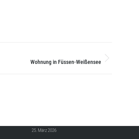
NEXT
Wohnung in Füssen-Weißensee
AKTUELLES
Nachhaltiges Wohnen · ReDesign
25. März 2026