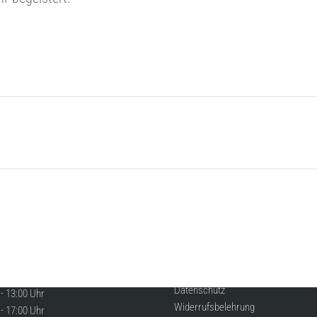
Category:
Wohnung
By
Marion Gehrig
19. Juli 2025
Next
project:
GSZEITEN
RECHTLICHES
Impressum
s Freitag
Datenschutz
- 13:00 Uhr
Widerrufsbelehrung
- 17:00 Uhr