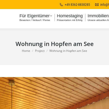
+49 8362-8838285
info@
Für Eigentümer
Homestaging
Immobilie
Bewerten / Verkauf / Preise
Präsentation mit Erfolg
Unsere aktuellen 
Wohnung in Hopfen am See
You are here:
Home
Project
Wohnung in Hopfen am See