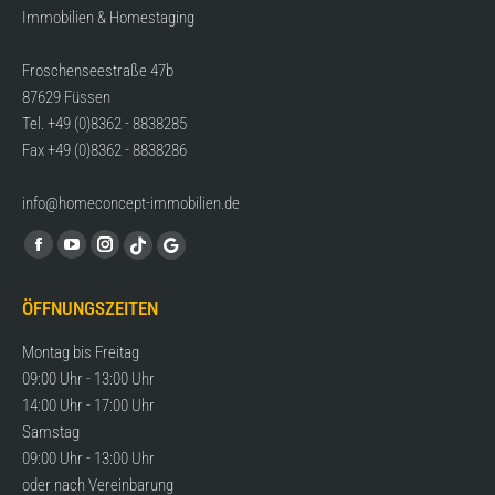
Immobilien & Homestaging
Froschenseestraße 47b
87629 Füssen
Tel. +49 (0)8362 - 8838285
Fax +49 (0)8362 - 8838286
info@homeconcept-immobilien.de
Find us on:
Facebook
YouTube
Instagram
TikTok
Google
page
page
page
page
page
ÖFFNUNGSZEITEN
opens
opens
opens
opens
opens
in
in
in
in
in
Montag bis Freitag
new
new
new
new
new
09:00 Uhr - 13:00 Uhr
window
window
window
window
window
14:00 Uhr - 17:00 Uhr
Samstag
09:00 Uhr - 13:00 Uhr
oder nach Vereinbarung