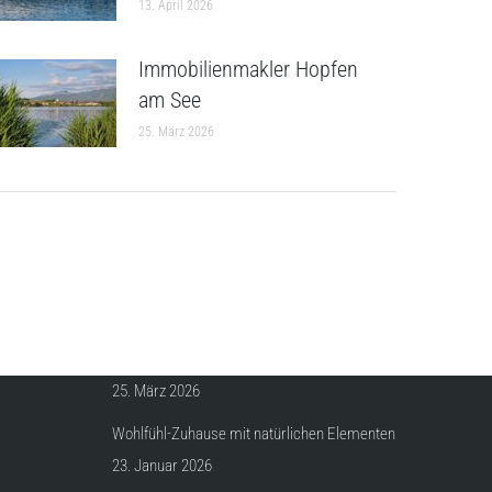
13. April 2026
Immobilienmakler Hopfen
am See
25. März 2026
AKTUELLES
Nachhaltiges Wohnen · ReDesign
25. März 2026
Wohlfühl-Zuhause mit natürlichen Elementen
23. Januar 2026