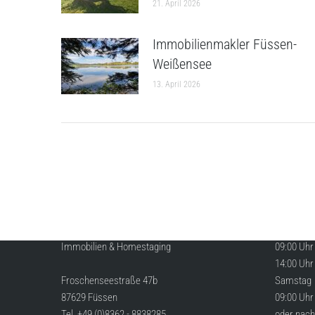
21. April 2026
Immobilienmakler Füssen-
Weißensee
13. April 2026
KONTAKT
ÖFFNUN
HomeConcept Füssen
Montag bi
Immobilien & Homestaging
09:00 Uhr 
14:00 Uhr 
Froschenseestraße 47b
Samstag
87629 Füssen
09:00 Uhr 
Tel. +49 (0)8362 - 8838285
oder nach