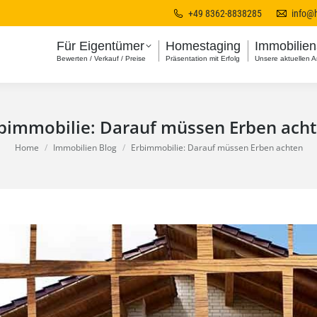
+49 8362-8838285
info@
Für Eigentümer
Homestaging
Immobilie
Bewerten / Verkauf / Preise
Präsentation mit Erfolg
Unsere aktuellen 
bimmobilie: Darauf müssen Erben ach
You are here:
Home
Immobilien Blog
Erbimmobilie: Darauf müssen Erben achten