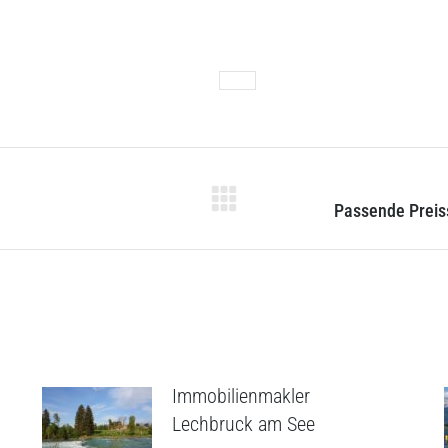
Category:
Immobilien Blog
By
19. Februar 2025
Tags:
Erbe
Next
Passende Preiss
post:
Immobilienmakler
Lechbruck am See