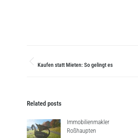
Post
PREVIOUS
navigation
Previous
Kaufen statt Mieten: So gelingt es
post:
Related posts
Immobilienmakler
Roßhaupten