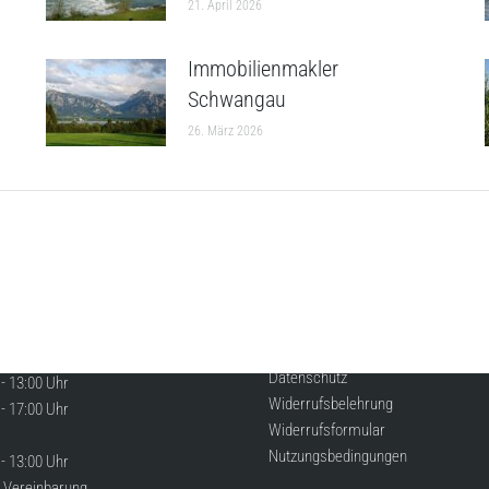
21. April 2026
Immobilienmakler
Schwangau
26. März 2026
GSZEITEN
RECHTLICHES
Impressum
s Freitag
Datenschutz
- 13:00 Uhr
Widerrufsbelehrung
- 17:00 Uhr
Widerrufsformular
Nutzungsbedingungen
- 13:00 Uhr
 Vereinbarung