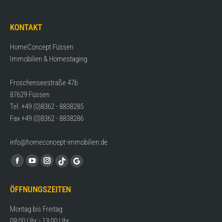
KONTAKT
HomeConcept Füssen
Immobilien & Homestaging
Froschenseestraße 47b
87629 Füssen
Tel. +49 (0)8362 - 8838285
Fax +49 (0)8362 - 8838286
info@homeconcept-immobilien.de
Find us on:
Facebook
YouTube
Instagram
TikTok
Google
page
page
page
page
page
ÖFFNUNGSZEITEN
opens
opens
opens
opens
opens
in
in
in
in
in
Montag bis Freitag
new
new
new
new
new
09:00 Uhr - 13:00 Uhr