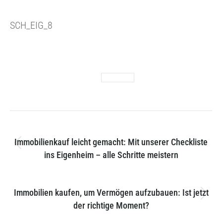
SCH_EIG_8
Category:
Immobilien Blog
By
21. Mai 2025
Tags:
Scheidung
Post
PREVIOUS
navigation
Immobilienkauf leicht gemacht: Mit unserer Checkliste
Previous
ins Eigenheim – alle Schritte meistern
post:
NEXT
Immobilien kaufen, um Vermögen aufzubauen: Ist jetzt
Next
der richtige Moment?
post: