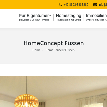
+49 8362-8838285
info@
Für Eigentümer
Homestaging
Immobilie
Bewerten / Verkauf / Preise
Präsentation mit Erfolg
Unsere aktuellen 
HomeConcept Füssen
You are here:
Home
HomeConcept Füssen