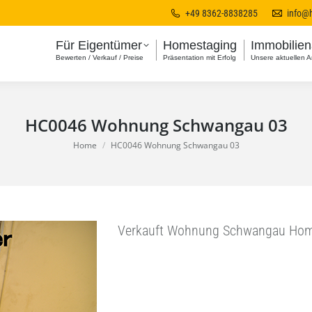
+49 8362-8838285
info@
Für Eigentümer
Homestaging
Immobilie
Bewerten / Verkauf / Preise
Präsentation mit Erfolg
Unsere aktuellen 
HC0046 Wohnung Schwangau 03
You are here:
Home
HC0046 Wohnung Schwangau 03
Verkauft Wohnung Schwangau Hom