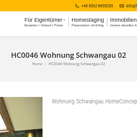
+49 8362-8838285
info@
Für Eigentümer
Homestaging
Immobilie
Bewerten / Verkauf / Preise
Präsentation mit Erfolg
Unsere aktuellen 
HC0046 Wohnung Schwangau 02
You are here:
Home
HC0046 Wohnung Schwangau 02
Wohnung Schwangau HomeConcept