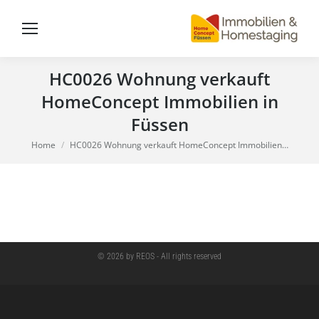
HC0026 Wohnung verkauft
HomeConcept Immobilien in
Füssen
You are here:
Home
HC0026 Wohnung verkauft HomeConcept Immobilien…
© 2026 by REOS - All rights reserved