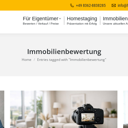
+49 8362-8838285
info@
Für Eigentümer
Homestaging
Immobilie
Bewerten / Verkauf / Preise
Präsentation mit Erfolg
Unsere aktuellen 
Immobilienbewertung
You are here:
Home
Entries tagged with "Immobilienbewertung"