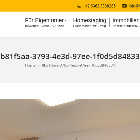
+49 8362-8838285
info@
Für Eigentümer
Homestaging
Immobilie
Bewerten / Verkauf / Preise
Präsentation mit Erfolg
Unsere aktuellen 
8b81f5aa-3793-4e3d-97ee-1f0d5d84833
You are here:
Home
8b81f5aa-3793-4e3d-97ee-1f0d5d848334