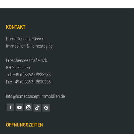
KONTAKT
HomeConcept Füssen
Immobilien & Homestaging
Froschenseestraße 47b
87629 Füssen
Tel. +49 (0)8362 - 8838285
Fax +49 (0)8362 - 8838286
info@homeconcept-immobilien.de
Find us on:
ÖFFNUNGSZEITEN