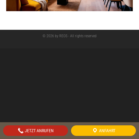
© 2026 by REOS - All rights reserved
JETZT ANRUFEN
ANFAHRT