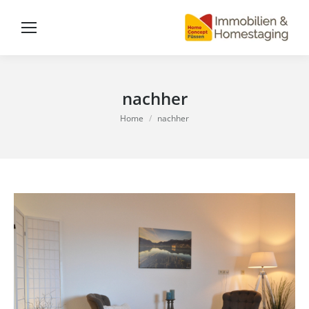
nachher
You are here:
Home
nachher