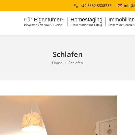
+49 8362-8838285
info@
Für Eigentümer
Homestaging
Immobilie
Bewerten / Verkauf / Preise
Präsentation mit Erfolg
Unsere aktuellen 
Schlafen
You are here:
Home
Schlafen