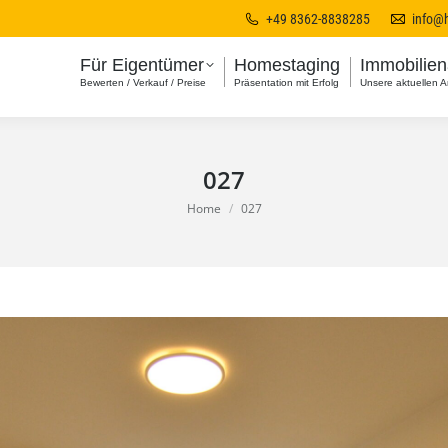
+49 8362-8838285
info@
Für Eigentümer
Homestaging
Immobilie
Bewerten / Verkauf / Preise
Präsentation mit Erfolg
Unsere aktuellen 
027
You are here:
Home
027