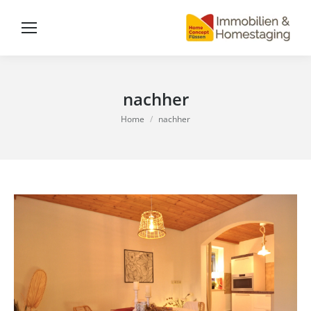
nachher
You are here:
Home
nachher