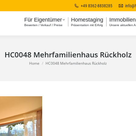
+49 8362-8838285
info@
Für Eigentümer
Homestaging
Immobilie
Bewerten / Verkauf / Preise
Präsentation mit Erfolg
Unsere aktuellen 
HC0048 Mehrfamilienhaus Rückholz
You are here:
Home
HC0048 Mehrfamilienhaus Rückholz